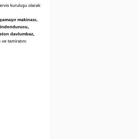
ervis kuruluşu olarak
 çamaşır makinası,
erindondurucu,
riston davlumbaz,
 ve tamiratını