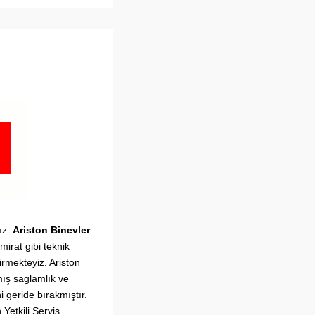
ız.
Ariston
Binevler
irat gibi teknik
irmekteyiz. Ariston
mış saglamlık ve
 geride bırakmıştır.
 Yetkili Servis