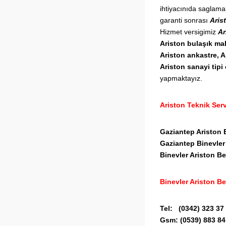
ihtiyacınıda saglama
garanti sonrası
Aris
Hizmet versigimiz
Ar
Ariston bulaşık mak
Ariston ankastre, A
Ariston sanayi tipi 
yapmaktayız.
Ariston Teknik Serv
Gaziantep Ariston 
Gaziantep
Binevle
Binevler
Ariston Be
Binevler
Ariston Be
Tel: (0342) 323 37
Gsm: (0539) 883 84