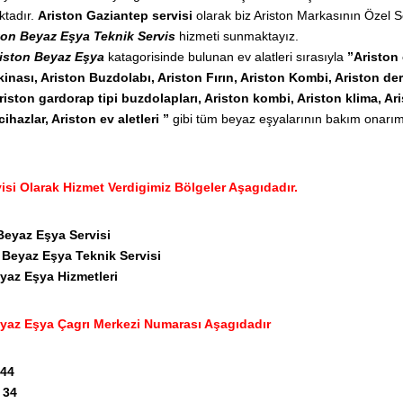
ktadır.
Ariston Gaziantep servisi
olarak biz Ariston Markasının Özel S
ton Beyaz Eşya Teknik Servis
hizmeti sunmaktayız.
iston Beyaz Eşya
katagorisinde bulunan ev alatleri sırasıyla
”Ariston
inası, Ariston Buzdolabı, Ariston Fırın, Ariston Kombi, Ariston d
riston gardorap tipi buzdolapları, Ariston kombi, Ariston klima, A
cihazlar, Ariston ev aletleri ”
gibi tüm beyaz eşyalarının bakım onarım
isi Olarak Hizmet Verdigimiz Bölgeler Aşagıdadır.
Beyaz Eşya Servisi
r
Beyaz Eşya Teknik Servisi
yaz Eşya Hizmetleri
yaz Eşya Çagrı Merkezi Numarası Aşagıdadır
 44
 34